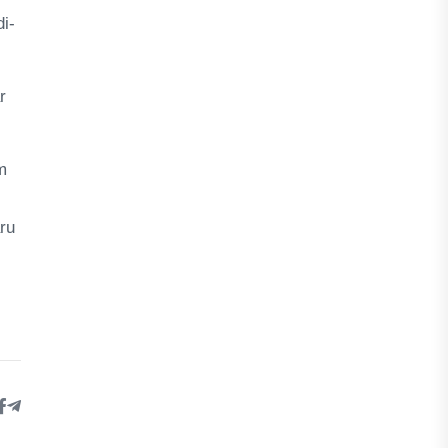
i-
r
m
ru