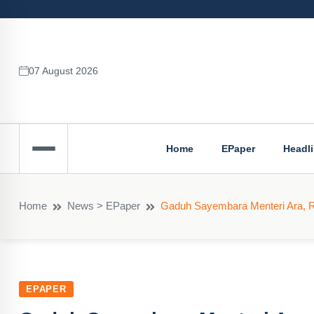
07 August 2026
Home
EPaper
Headl
Home
News > EPaper
Gaduh Sayembara Menteri Ara, R
EPAPER