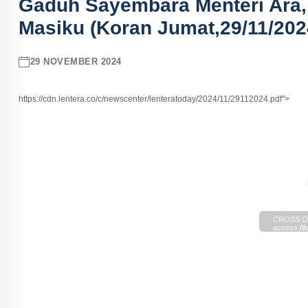
Gaduh Sayembara Menteri Ara,
Masiku (Koran Jumat,29/11/202
29 NOVEMBER 2024
https://cdn.lentera.co/c/newscenter/lenteratoday/2024/11/29112024.pdf">
CROSS OR
access file
https://cd