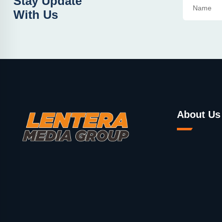
Stay Update
With Us
About Us