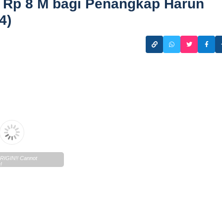
 Rp 8 M bagi Penangkap Harun
4)
IGIN!! Cannot
!
n.lentera.co/c/newscenter/lenteratoday/2024/11/29112024.pdf