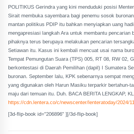
POLITIKUS Gerindra yang kini menduduki posisi Ment
Sirait membuka sayembara bagi penemu sosok buronan
mantan politikus PDIP itu bahkan menyiapkan uang hadi
mengapresiasi langkah Ara untuk membantu pencarian bu
pihaknya terus berupaya melakukan pencarian tersangk
Setiawan itu. Kasus ini kembali mencuat usai nama buro
Tempat Pemungutan Suara (TPS) 005, RT 08, RW 02, Grogo
berkontestasi di Daerah Pemilihan (dapil) I Sumatera S
buronan. September lalu, KPK sebenarnya sempat meng
yang digunakan oleh Harun Masiku terparkir bertahun-ta
maju dari temuan itu. Duh. BACA BERITA LENGKAP, KL
https://cdn.lentera.co/c/newscenter/lenteratoday/2024/1
[3d-flip-book id="206896" ][/3d-flip-book]