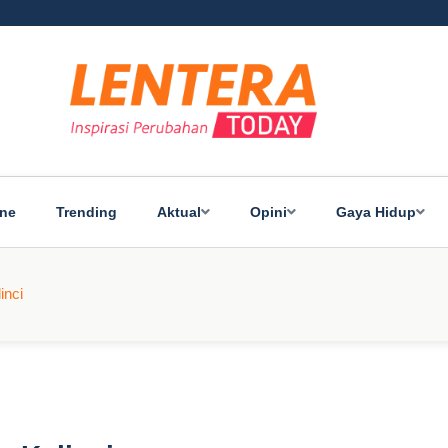
ine
Trending
Aktual
Opini
Gaya Hidup
inci