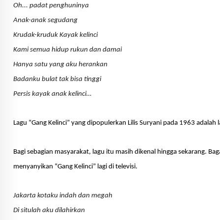
Oh... padat penghuninya
Anak-anak segudang
Krudak-kruduk Kayak kelinci
Kami semua hidup rukun dan damai
Hanya satu yang aku herankan
Badanku bulat tak bisa tinggi
Persis kayak anak kelinci…
Lagu
“
Gang Kelinci
”
yang dipopulerkan Lilis Suryani pada 1963 adalah la
Bagi sebagian masyarakat, l
agu itu masih
di
kenal
hingga sekarang
. Bag
menyanyikan
“
Gang Kelinci
”
lagi di televisi.
Jakarta kotaku indah dan megah
Di situlah aku dilahirkan