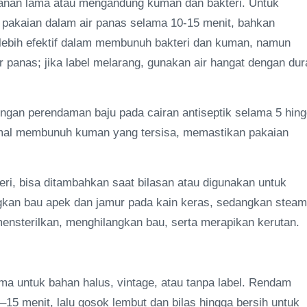
impanan lama atau mengandung kuman dan bakteri. Untuk
 pakaian dalam air panas selama 10-15 menit, bahkan
lebih efektif dalam membunuh bakteri dan kuman, namun
r panas; jika label melarang, gunakan air hangat dengan dur
engan perendaman baju pada cairan antiseptik selama 5 hin
timal membunuh kuman yang tersisa, memastikan pakaian
i, bisa ditambahkan saat bilasan atau digunakan untuk
ngkan bau apek dan jamur pada kain keras, sedangkan steam
mensterilkan, menghilangkan bau, serta merapikan kerutan.
ama untuk bahan halus, vintage, atau tanpa label. Rendam
–15 menit, lalu gosok lembut dan bilas hingga bersih untuk