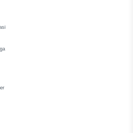
asi
gga
er