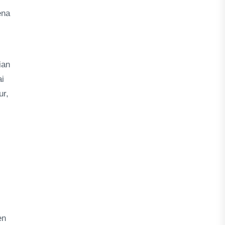
ena
ian
ai
ur,
en