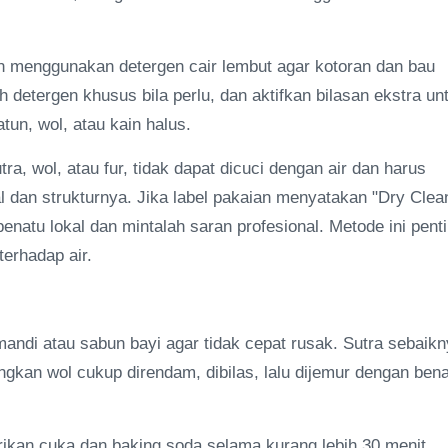
in menggunakan detergen cair lembut agar kotoran dan bau
ih detergen khusus bila perlu, dan aktifkan bilasan ekstra un
tun, wol, atau kain halus.
tra, wol, atau fur, tidak dapat dicuci dengan air dan harus
l dan strukturnya. Jika label pakaian menyatakan "Dry Clea
natu lokal dan mintalah saran profesional. Metode ini pent
terhadap air.
mandi atau sabun bayi agar tidak cepat rusak. Sutra sebaik
ngkan wol cukup direndam, dibilas, lalu dijemur dengan ben
erikan cuka dan baking soda selama kurang lebih 30 menit.