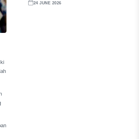
24 JUNE 2026
ki
dah
n
g
pan