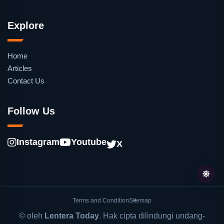
Explore
Home
Articles
Contact Us
Follow Us
Instagram
Youtube
X
Terms and Condition
Sitemap
© oleh
Lentera Today
. Hak cipta dilindungi undang-