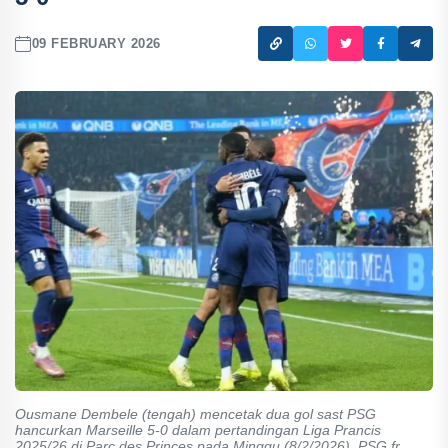
09 FEBRUARY 2026
Ousmane Dembele (tengah) mencetak dua gol sast PSG
hancurkan Marseille 5-0 dalam pertandingan Liga Prancis
2025/26 di Parc des Princes pada Minggu (8/2/2026). PSG.fr