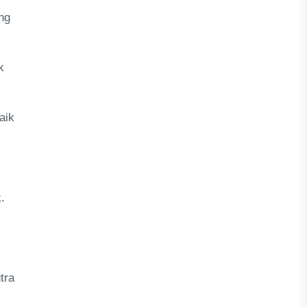
ng
k
aik
.
tra