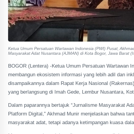
Ketua Umum Persatuan Wartawan Indonesia (PWI) Pusat, Akhmad M
Masyarakat Adat Nusantara (AJMAN) di Kota Bogor, Jawa Barat (Is
BOGOR (Lentera) -Ketua Umum Persatuan Wartawan Indo
membangun ekosistem informasi yang lebih adil dan inklu
disampaikannya dalam Rapat Kerja Nasional (Rakernas)
yang berlangsung di Imah Gede, Lembur Nusantara, Kota
Dalam paparannya bertajuk “Jurnalisme Masyarakat Adat
Platform Digital,” Akhmad Munir menjelaskan bahwa ta
masyarakat adat, tetapi adanya ketimpangan kuasa dal