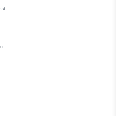
asi
ru