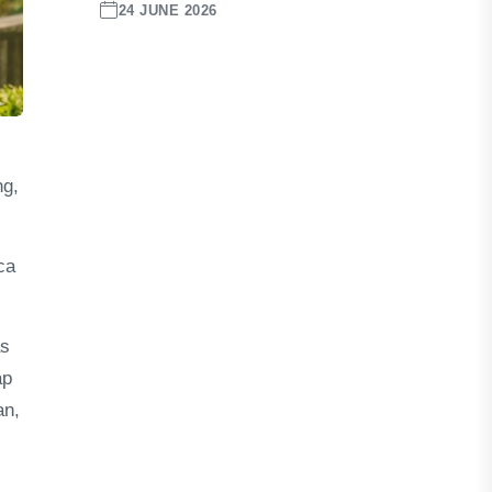
24 JUNE 2026
ng,
ca
as
ap
an,