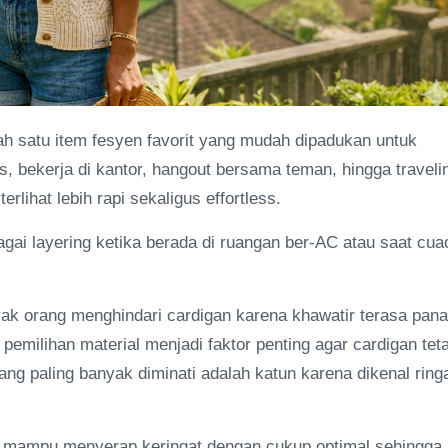
ah satu item fesyen favorit yang mudah dipadukan untuk
us, bekerja di kantor, hangout bersama teman, hingga traveli
lihat lebih rapi sekaligus effortless.
bagai layering ketika berada di ruangan ber-AC atau saat cua
nyak orang menghindari cardigan karena khawatir terasa pan
 pemilihan material menjadi faktor penting agar cardigan tet
ng paling banyak diminati adalah katun karena dikenal ring
bab mampu menyerap keringat dengan cukup optimal sehingga