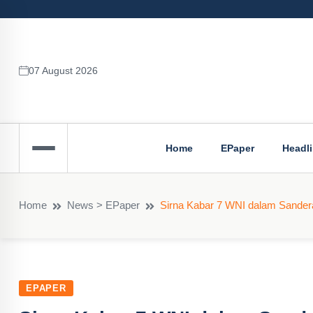
07 August 2026
Home
EPaper
Headl
Home
News > EPaper
Sirna Kabar 7 WNI dalam Sandera
EPAPER