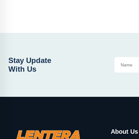
Stay Update
With Us
About Us