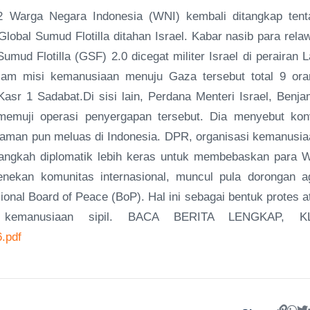
Warga Negara Indonesia (WNI) kembali ditangkap tent
Global Sumud Flotilla ditahan Israel. Kabar nasib para rela
umud Flotilla (GSF) 2.0 dicegat militer Israel di perairan L
lam misi kemanusiaan menuju Gaza tersebut total 9 ora
asr 1 Sadabat.Di sisi lain, Perdana Menteri Israel, Benja
emuji operasi penyergapan tersebut. Dia menyebut kon
caman pun meluas di Indonesia. DPR, organisasi kemanusia
angkah diplomatik lebih keras untuk membebaskan para 
ekan komunitas internasional, muncul pula dorongan a
onal Board of Peace (BoP). Hal ini sebagai bentuk protes a
si kemanusiaan sipil. BACA BERITA LENGKAP, K
.pdf