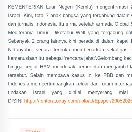
KEMENTERIAN Luar Negeri (Kemlu) mengonfirmasi 2 
Israel. Kini, total 7 anak bangsa yang tergabung dalam 
dan jurnalis Indonesia itu sirna setelah armada Global S
Mediterania Timur. Diketahui WNI yang tergabung da
Sebanyak 2 orang lainnya kini berada di dalam kapal K
Netanyahu, secara terbuka membenarkan sekaligus m
kemanusiaan itu sebagai 'rencana jahat'.Gelombang ke
hingga pegiat HAM mendesak pemerintah mengambil l
tersebut. Selain membawa kasus ini ke PBB dan men
Indonesia mempertimbangkan keluar dari forum internasi
tindakan Israel yang dinilai menyerang mi
DISINI
https://lenteratoday.com/upload/Epaper/20052026