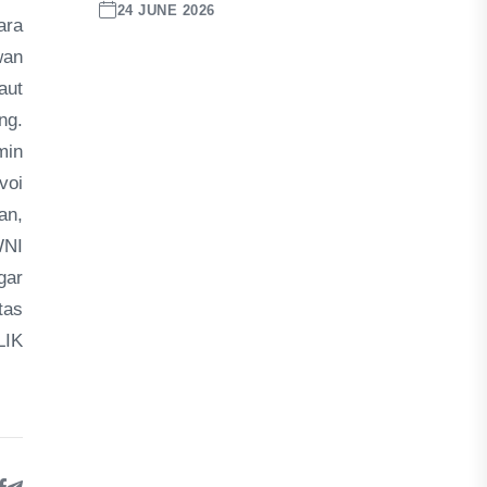
24 JUNE 2026
ara
wan
aut
ng.
min
voi
an,
WNI
gar
tas
LIK