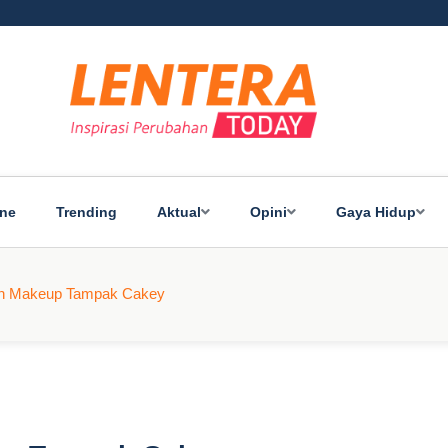
ine
Trending
Aktual
Opini
Gaya Hidup
kin Makeup Tampak Cakey