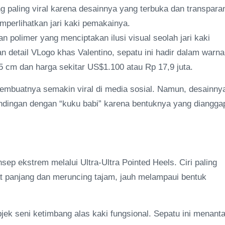
ng paling viral karena desainnya yang terbuka dan transpara
emperlihatkan jari kaki pemakainya.
 polimer yang menciptakan ilusi visual seolah jari kaki
n detail VLogo khas Valentino, sepatu ini hadir dalam warna
,5 cm dan harga sekitar US$1.100 atau Rp 17,9 juta.
membuatnya semakin viral di media sosial. Namun, desainny
andingan dengan “kuku babi” karena bentuknya yang diangga
p ekstrem melalui Ultra-Ultra Pointed Heels. Ciri paling
at panjang dan meruncing tajam, jauh melampaui bentuk
bjek seni ketimbang alas kaki fungsional. Sepatu ini menant