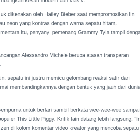
mbangkan kesan modern dan klasik.
asuk dikenakan oleh Hailey Bieber saat mempromosikan lini
au neon yang kontras dengan warna sepatu hitam,
 Sementara itu, penyanyi pemenang Grammy Tyla tampil deng
ncangan Alessandro Michele berupa atasan transparan
.
in, sepatu ini justru memicu gelombang reaksi satir dari
ramai membandingkannya dengan bentuk yang jauh dari duni
 sempurna untuk berlari sambil berkata wee-wee-wee sampai
ler This Little Piggy. Kritik lain datang lebih langsung, "In
netizen di kolom komentar video kreator yang mencoba sepatu