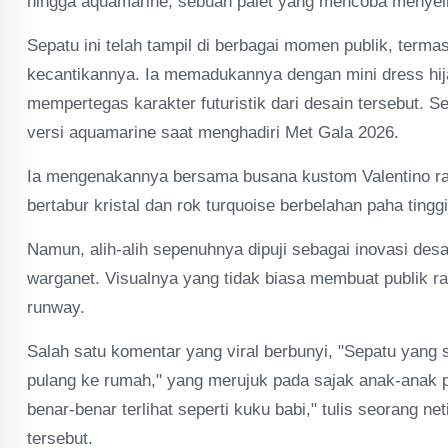
hingga aquamarine, sebuah palet yang mencoba menyei
Sepatu ini telah tampil di berbagai momen publik, term
kecantikannya. Ia memadukannya dengan mini dress hij
mempertegas karakter futuristik dari desain tersebut.
versi aquamarine saat menghadiri Met Gala 2026.
Ia mengenakannya bersama busana kustom Valentino ra
bertabur kristal dan rok turquoise berbelahan paha tinggi
Namun, alih-alih sepenuhnya dipuji sebagai inovasi desa
warganet. Visualnya yang tidak biasa membuat publik 
runway.
Salah satu komentar yang viral berbunyi, "Sepatu yang
pulang ke rumah," yang merujuk pada sajak anak-anak popu
benar-benar terlihat seperti kuku babi," tulis seorang 
tersebut.