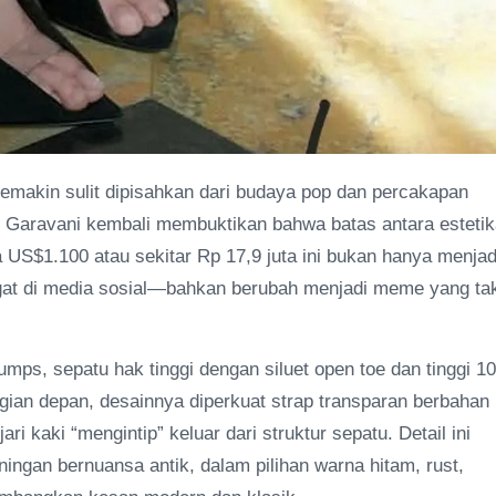
makin sulit dipisahkan dari budaya pop dan percakapan
no Garavani kembali membuktikan bahwa batas antara esteti
a US$1.100 atau sekitar Rp 17,9 juta ini bukan hanya menjad
ngat di media sosial—bahkan berubah menjadi meme yang ta
s, sepatu hak tinggi dengan siluet open toe dan tinggi 10
gian depan, desainnya diperkuat strap transparan berbahan
ri kaki “mengintip” keluar dari struktur sepatu. Detail ini
ingan bernuansa antik, dalam pilihan warna hitam, rust,