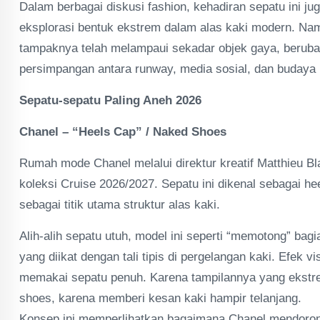
Dalam berbagai diskusi fashion, kehadiran sepatu ini j
eksplorasi bentuk ekstrem dalam alas kaki modern. Na
tampaknya telah melampaui sekadar objek gaya, berubah
persimpangan antara runway, media sosial, dan budaya 
Sepatu-sepatu Paling Aneh 2026
Chanel – “Heels Cap” / Naked Shoes
Rumah mode Chanel melalui direktur kreatif Matthieu 
koleksi Cruise 2026/2027. Sepatu ini dikenal sebagai h
sebagai titik utama struktur alas kaki.
Alih-alih sepatu utuh, model ini seperti “memotong” ba
yang diikat dengan tali tipis di pergelangan kaki. Efek 
memakai sepatu penuh. Karena tampilannya yang ekstre
shoes, karena memberi kesan kaki hampir telanjang.
Konsep ini memperlihatkan bagaimana Chanel mendorong