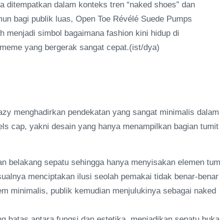
uga ditempatkan dalam konteks tren “naked shoes” dan
mun bagi publik luas, Open Toe Révélé Suede Pumps
 menjadi simbol bagaimana fashion kini hidup di
meme yang bergerak sangat cepat.(ist/dya)
Blazy menghadirkan pendekatan yang sangat minimalis dalam
eels cap, yakni desain yang hanya menampilkan bagian tumit
gian belakang sepatu sehingga hanya menyisakan elemen tum
visualnya menciptakan ilusi seolah pemakai tidak benar-benar
m minimalis, publik kemudian menjulukinya sebagai naked
 batas antara fungsi dan estetika, menjadikan sepatu buk