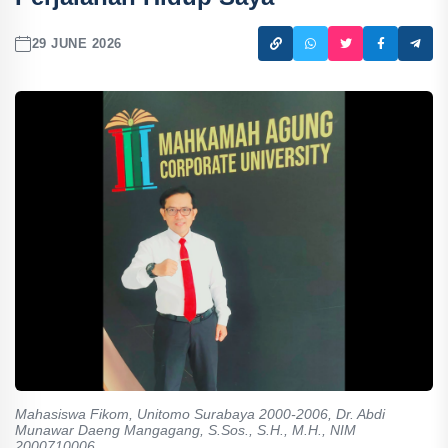
29 JUNE 2026
Mahasiswa Fikom, Unitomo Surabaya 2000-2006, Dr. Abdi
Munawar Daeng Mangagang, S.Sos., S.H., M.H., NIM
2000710006