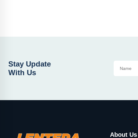
Stay Update
With Us
About Us