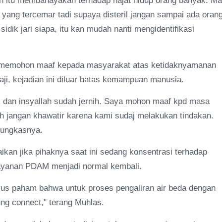
n itu membahayakan terhadap hajat hidup orang banyak. M
a yang tercemar tadi supaya disteril jangan sampai ada oran
idik jari siapa, itu kan mudah nanti mengidentifikasi
ini memohon maaf kepada masyarakat atas ketidaknyamanan
aji, kejadian ini diluar batas kemampuan manusia.
 dan insyallah sudah jernih. Saya mohon maaf kpd masa
 jangan khawatir karena kami sudaj melakukan tindakan.
 pungkasnya.
an jika pihaknya saat ini sedang konsentrasi terhadap
layanan PDAM menjadi normal kembali.
rus paham bahwa untuk proses pengaliran air beda dengan
ng connect," terang Muhlas.