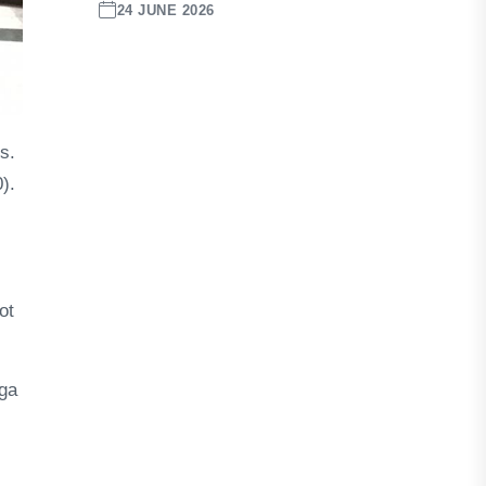
24 JUNE 2026
s.
).
ot
aga