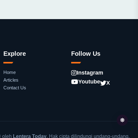
Explore
Follow Us
Home
Instagram
Articles
Youtube
X
Contact Us
 oleh
Lentera Today
. Hak cipta dilindungi undang-undang.