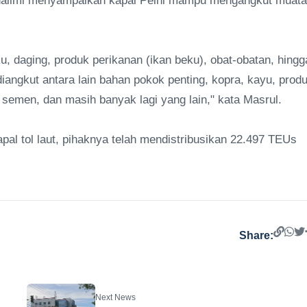
Khalimi menyampaikan kapal Pelni mampu mengangkut muat
u, daging, produk perikanan (ikan beku), obat-obatan, hingg
angkut antara lain bahan pokok penting, kopra, kayu, prod
emen, dan masih banyak lagi yang lain," kata Masrul.
l tol laut, pihaknya telah mendistribusikan 22.497 TEUs
Share:
Next News