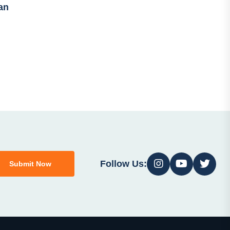
an
Follow Us:
Submit Now