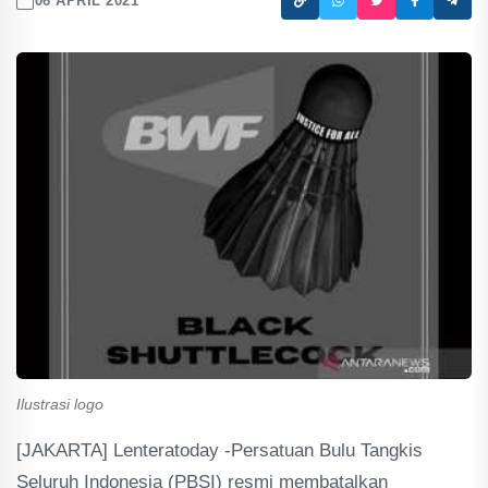
06 APRIL 2021
Ilustrasi logo
[JAKARTA] Lenteratoday -Persatuan Bulu Tangkis
Seluruh Indonesia (PBSI) resmi membatalkan