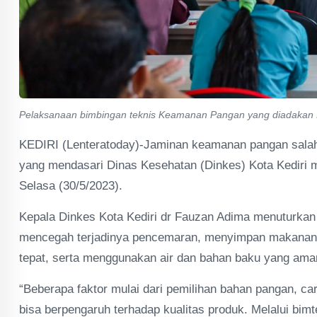
Pelaksanaan bimbingan teknis Keamanan Pangan yang diadakan D
KEDIRI (Lenteratoday)-Jaminan keamanan pangan salah s
yang mendasari Dinas Kesehatan (Dinkes) Kota Kediri
Selasa (30/5/2023).
Kepala Dinkes Kota Kediri dr Fauzan Adima menuturka
mencegah terjadinya pencemaran, menyimpan makana
tepat, serta menggunakan air dan bahan baku yang ama
“Beberapa faktor mulai dari pemilihan bahan pangan, c
bisa berpengaruh terhadap kualitas produk. Melalui bimt