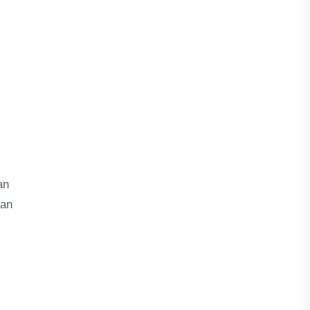
an
han