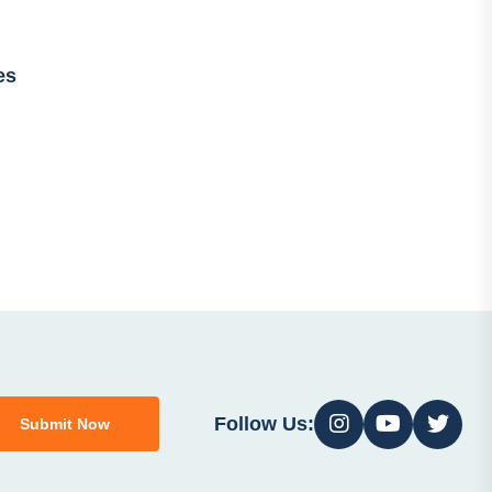
es
Follow Us:
Submit Now