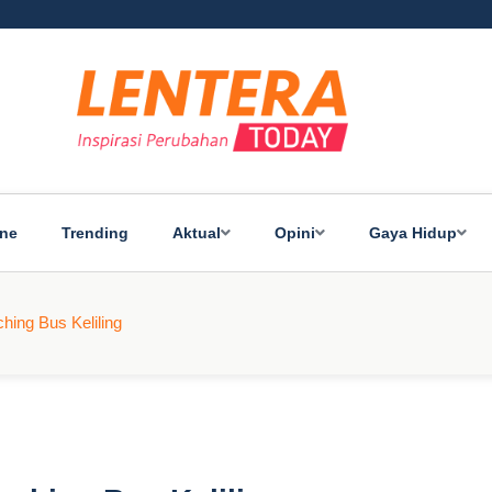
ine
Trending
Aktual
Opini
Gaya Hidup
hing Bus Keliling