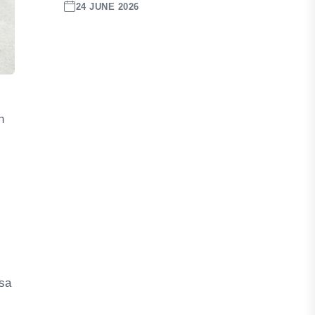
24 JUNE 2026
n
,
isa