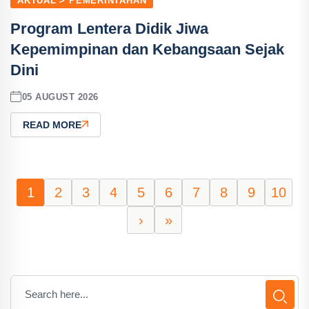
AKTUAL > PEMERINTAHAN
Program Lentera Didik Jiwa
Kepemimpinan dan Kebangsaan Sejak
Dini
05 AUGUST 2026
READ MORE
1
2
3
4
5
6
7
8
9
10
›
»