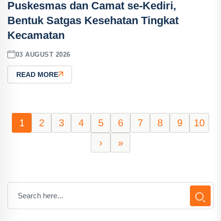
Puskesmas dan Camat se-Kediri,
Bentuk Satgas Kesehatan Tingkat
Kecamatan
03 AUGUST 2026
READ MORE
1
2
3
4
5
6
7
8
9
10
›
»